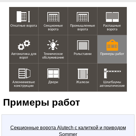
Откатные ворота
Секционные
Промышленные
Распашные
ворота
ворота
ворота
Автоматика для
Техническое
Рольставни
Примеры работ
ворот
обслуживание
Алюминиевые
Двери
Жалюзи
Шлагбаумы
конструкции
автоматические
Примеры работ
Секционные ворота Alutech с калиткой и приводом
Sommer