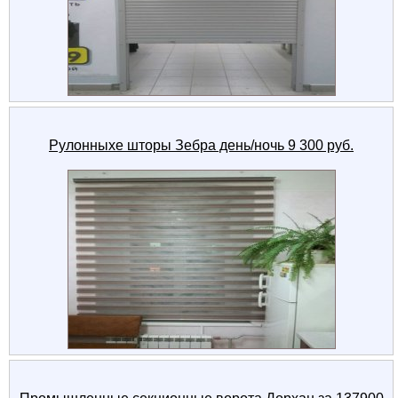
Рулонныхе шторы Зебра день/ночь 9 300 руб.