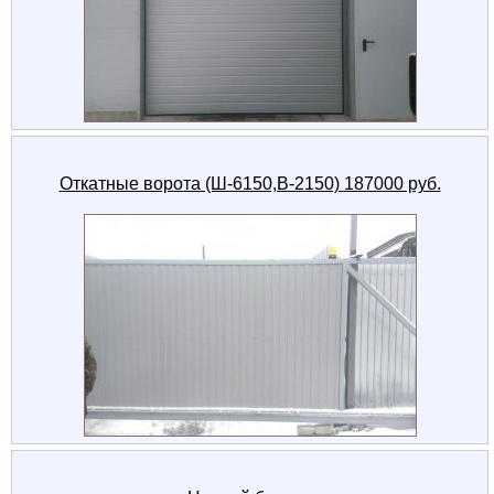
Откатные ворота (Ш-6150,В-2150) 187000 руб.