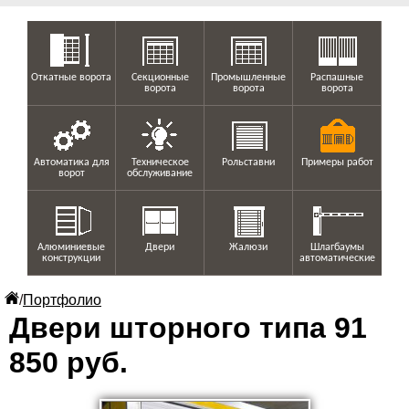
Откатные ворота
Секционные
Промышленные
Распашные
ворота
ворота
ворота
Автоматика для
Техническое
Рольставни
Примеры работ
ворот
обслуживание
Алюминиевые
Двери
Жалюзи
Шлагбаумы
конструкции
автоматические
/
Портфолио
Двери шторного типа 91
850 руб.