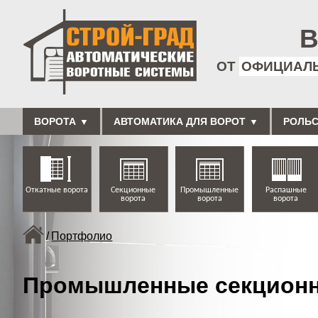
В
ОТ
ОФИЦИАЛЬ
ВОРОТА
АВТОМАТИКА ДЛЯ ВОРОТ
РОЛЬС
Откатные ворота
Секционные
Промышленные
Распашные
ворота
ворота
ворота
/
Портфолио
Промышленные секционны