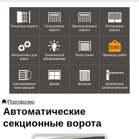
Откатные ворота
Секционные
Промышленные
Распашные
ворота
ворота
ворота
Автоматика для
Техническое
Рольставни
Примеры работ
ворот
обслуживание
Алюминиевые
Двери
Жалюзи
Шлагбаумы
конструкции
автоматические
/
Портфолио
Автоматические
секционные ворота