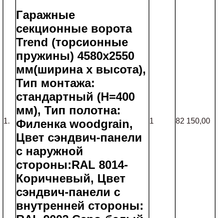
Гаражные
секционные ворота
Trend (торсионные
пружины) 4580x2550
мм(ширина х высота),
Тип монтажа:
стандартный (H=400
мм), Тип полотна:
1.
1
82 150,00
Филенка woodgrain,
Цвет сэндвич-панели
c наружной
стороны:
RAL
8014-
Коричневый, Цвет
сэндвич-панели c
внутренней стороны: