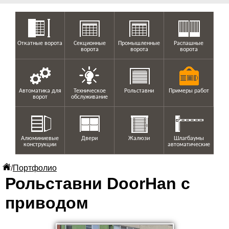
Откатные ворота
Секционные
Промышленные
Распашные
ворота
ворота
ворота
Автоматика для
Техническое
Рольставни
Примеры работ
ворот
обслуживание
Алюминиевые
Двери
Жалюзи
Шлагбаумы
конструкции
автоматические
/
Портфолио
Рольставни DoorHan с
приводом