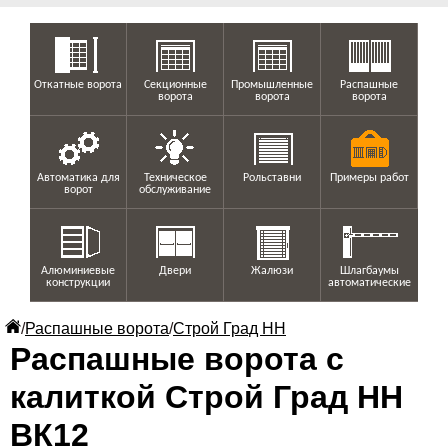
Откатные ворота
Секционные
Промышленные
Распашные
ворота
ворота
ворота
Автоматика для
Техническое
Рольставни
Примеры работ
ворот
обслуживание
Алюминиевые
Двери
Жалюзи
Шлагбаумы
конструкции
автоматические
/
Распашные ворота
/
Строй Град НН
Распашные ворота с
калиткой Строй Град НН
ВК12